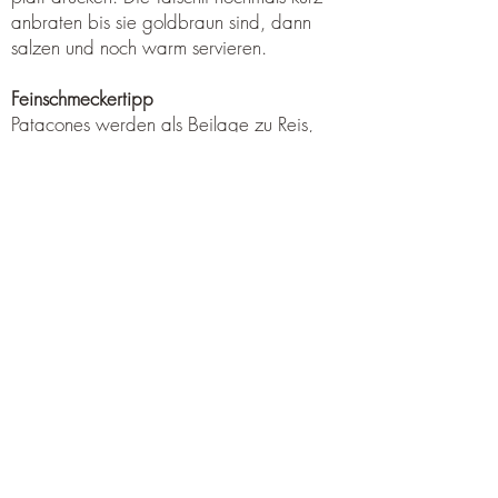
anbraten bis sie goldbraun sind, dann
salzen und noch warm servieren.
Feinschmeckertipp
Patacones werden als Beilage zu Reis,
Bohnen, Salat oder Fleisch gereicht oder
mit Rührei, Frischkäse und Bohnenmus als
Frühstück serviert. Wir finden, dass sie
auch als Snack wunderbar schmecken -
vor allem mit Patrick‘s Spezial-
Guacamole (siehe Rezepte Belize).
Abo-Formular
Einreichen