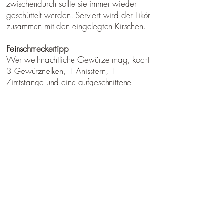
zwischendurch sollte sie immer wieder
geschüttelt werden. Serviert wird der Likör
zusammen mit den eingelegten Kirschen.
Feinschmeckertipp
Wer weihnachtliche Gewürze mag, kocht
3 Gewürznelken, 1 Anisstern, 1
Zimtstange und eine aufgeschnittene
Orange in Scheiben mit 1,5 dl Wasser
und dem Kandiszucker zu einem Sirup
ein. Nachdem der Sirup abgekühlt und
die Gewürze samt Orange entfernt
worden sind, kann die Flasche aufgefüllt
werden.
Abo-Formular