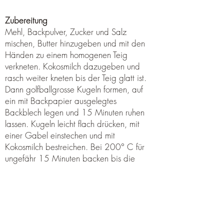
Zubereitung
Mehl, Backpulver, Zucker und Salz
mischen, Butter hinzugeben und mit den
Händen zu einem homogenen Teig
verkneten. Kokosmilch dazugeben und
rasch weiter kneten bis der Teig glatt ist.
Dann golfballgrosse Kugeln formen, auf
ein mit Backpapier ausgelegtes
Backblech legen und 15 Minuten ruhen
lassen. Kugeln leicht flach drücken, mit
einer Gabel einstechen und mit
Kokosmilch bestreichen. Bei 200° C für
ungefähr 15 Minuten backen bis die
Johnny Cakes leicht gebräunt sind. Noch
warm geniessen.
Feinschmeckertipp
Wie Cascos (siehe Rezept Panama)