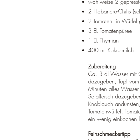
wahlweise 2 gepress
2 Habanero-Chilis (sc
2 Tomaten, in Würfel 
3 EL Tomatenpüree
1 EL Thymian
400 ml Kokosmilch
Zubereitung
Ca. 3 dl Wasser mit C
dazugeben, Topf vom 
Minuten alles Wasser 
Sojafleisch dazugebe
Knoblauch andünsten
Tomatenwürfel, Tomat
ein wenig einkochen la
Feinschmeckertipp