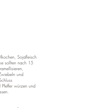
ufkochen, Sojafleisch
e sollten nach 15
amellisieren,
Zwiebeln und
Schluss
 Pfeffer würzen und
ssen.