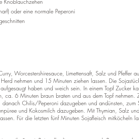
te Knoblauchzehen
harf) oder eine normale Peperoni
geschnitten
urry, Worcestershiresauce, Limettensaft, Salz und Pfeffer a
Herd nehmen und 15 Minuten ziehen lassen. Die Sojastück
aufgesaugt haben und weich sein. In einem Topf Zucker kar
n, ca. 6 Minuten braun braten und aus dem Topf nehmen. 
, danach Chilis/Peperoni dazugeben und andünsten, zum 
enpüree und Kokosmilch dazugeben. Mit Thymian, Salz und
ssen. Für die letzten fünf Minuten Sojafleisch mitköcheln la