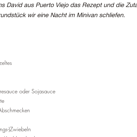
uns David aus Puerto Viejo das Rezept und die Zut
undstück wir eine Nacht im Minivan schliefen.
eltes
iresauce oder Sojasauce
tte
 Abschmecken
ings-)Zwiebeln